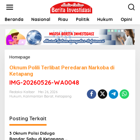
L
e
w
Beranda
Nasional
Riau
Politik
Hukum
Opini
a
t
i
k
e
k
o
Homepage
L
n
a
t
Oknum Polili Terlibat Peredaran Narkoba di
m
e
Ketapang
p
n
i
IMG-20260526-WA0048
r
a
Redaksi Kalbar
Mei 26, 2026
Hukum
,
Kalimantan Barat
n
,
Ketapang
Posting Terkait
3 Oknum Polisi Diduga
Bandar Sabu di Ketapang,