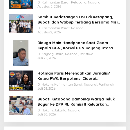
Cuaca Ekstrem
Di Kalimantan Barat, Ketapang, Nasional
Agustus 5, 2026
Sambut Kedatangan OSO di Ketapang,
Bupati dan Wabup Terbang Bersama Misi
Keberkahan MTQ XXXIV di Kayong Utara
Di Kalimantan Barat, Nasional
Agustus 2, 2026
Diduga Main Handphone Saat Zoom
Kepala BGN, Korwil BGN Kayong Utara
Terancam Dimutasi ke Papua
Di Kayong Utara, Nasional, Peristiwa
Juli 29, 2026
Hotman Paris Merendahkan Jurnalis?
Ketua PWK: Berpotensi Ciderai
Penghormatan
Di Hukum, Kalimantan Barat, Nasional, Pontianak
Juli 28, 2026
Bupati Ketapang Dampingi Warga Teluk
Bayur ke DPR RI, Komisi II Keluarkan
Rekomendasi Tegas Soal Konflik Lahan PT
Di Hukum, Jakarta, Nasional
PTS
Juli 20, 2026