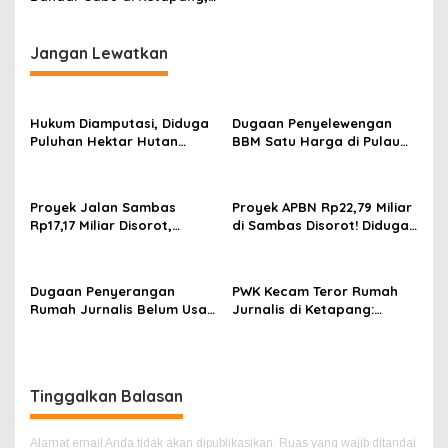
Kapolres Bungkam Saat
Publik Menunggu
Ketegasan
Jangan Lewatkan
Hukum Diamputasi, Diduga
Dugaan Penyelewengan
Puluhan Hektar Hutan
BBM Satu Harga di Pulau
Produksi Dikuasai Pribadi:
Maya: Dijual di Atas HET
Mengapa Negara Diam?
hingga Disinyalir Masuk
Industri
Proyek Jalan Sambas
Proyek APBN Rp22,79 Miliar
Rp17,17 Miliar Disorot,
di Sambas Disorot! Diduga
Dugaan Ketidaksesuaian
Pakai Material Ilegal &
Spesifikasi dan Potensi
Solar Subsidised
Fraud Mencuat
Dugaan Penyerangan
PWK Kecam Teror Rumah
Rumah Jurnalis Belum Usai,
Jurnalis di Ketapang:
Klaim Perkara Tuntas
Pengerahan Massa Pidana,
Adalah Hoax
Jerat UU Pers!
Tinggalkan Balasan
Alamat email Anda tidak akan dipublikasikan.
Ruas yang wajib ditandai