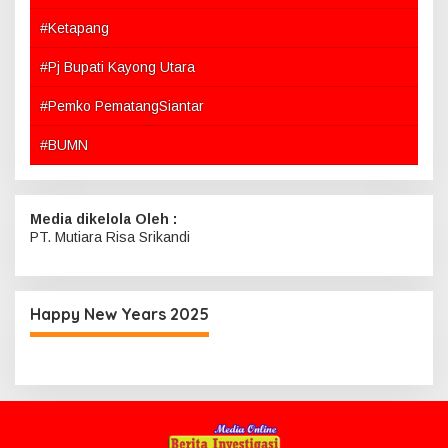
#Ketapang
#Pj Bupati Kayong Utara
#Pemko PematangSiantar
#BUMN
Media dikelola Oleh :
PT. Mutiara Risa Srikandi
Happy New Years 2025