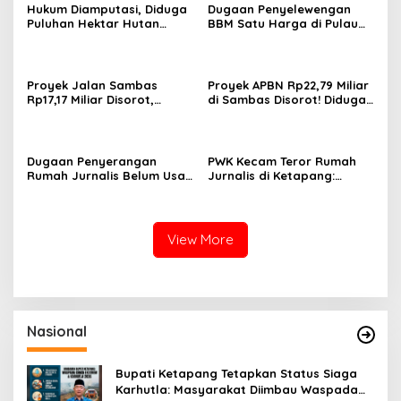
Hukum Diamputasi, Diduga
Dugaan Penyelewengan
Puluhan Hektar Hutan
BBM Satu Harga di Pulau
Produksi Dikuasai Pribadi:
Maya: Dijual di Atas HET
Mengapa Negara Diam?
hingga Disinyalir Masuk
Industri
Proyek Jalan Sambas
Proyek APBN Rp22,79 Miliar
Rp17,17 Miliar Disorot,
di Sambas Disorot! Diduga
Dugaan Ketidaksesuaian
Pakai Material Ilegal &
Spesifikasi dan Potensi
Solar Subsidised
Fraud Mencuat
Dugaan Penyerangan
PWK Kecam Teror Rumah
Rumah Jurnalis Belum Usai,
Jurnalis di Ketapang:
Klaim Perkara Tuntas
Pengerahan Massa Pidana,
Adalah Hoax
Jerat UU Pers!
View More
Nasional
Bupati Ketapang Tetapkan Status Siaga
Karhutla: Masyarakat Diimbau Waspada