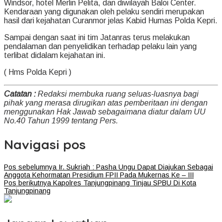
Windsor, hotel Merlin Pelita, dan diwilayah Baloi Center.
Kendaraan yang digunakan oleh pelaku sendiri merupakan
hasil dari kejahatan Curanmor jelas Kabid Humas Polda Kepri.
Sampai dengan saat ini tim Jatanras terus melakukan
pendalaman dan penyelidikan terhadap pelaku lain yang
terlibat didalam kejahatan ini.
( Hms Polda Kepri )
Catatan :
Redaksi membuka ruang seluas-luasnya bagi
pihak yang merasa dirugikan atas pemberitaan ini dengan
menggunakan Hak Jawab sebagaimana diatur dalam UU
No.40 Tahun 1999 tentang Pers.
Navigasi pos
Pos sebelumnya
Ir. Sukriah : Pasha Ungu Dapat Diajukan Sebagai
Anggota Kehormatan Presidium FPII Pada Mukernas Ke – III
Pos berikutnya
Kapolres Tanjungpinang Tinjau SPBU Di Kota
Tanjungpinang