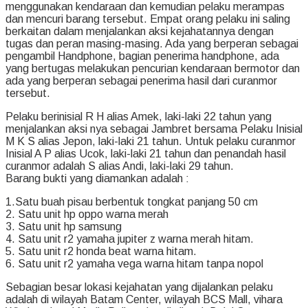
menggunakan kendaraan dan kemudian pelaku merampas
dan mencuri barang tersebut. Empat orang pelaku ini saling
berkaitan dalam menjalankan aksi kejahatannya dengan
tugas dan peran masing-masing. Ada yang berperan sebagai
pengambil Handphone, bagian penerima handphone, ada
yang bertugas melakukan pencurian kendaraan bermotor dan
ada yang berperan sebagai penerima hasil dari curanmor
tersebut.
Pelaku berinisial R H alias Amek, laki-laki 22 tahun yang
menjalankan aksi nya sebagai Jambret bersama Pelaku Inisial
M K S alias Jepon, laki-laki 21 tahun. Untuk pelaku curanmor
Inisial A P alias Ucok, laki-laki 21 tahun dan penandah hasil
curanmor adalah S alias Andi, laki-laki 29 tahun.
Barang bukti yang diamankan adalah :
1.Satu buah pisau berbentuk tongkat panjang 50 cm
2. Satu unit hp oppo warna merah
3. Satu unit hp samsung
4. Satu unit r2 yamaha jupiter z warna merah hitam.
5. Satu unit r2 honda beat warna hitam.
6. Satu unit r2 yamaha vega warna hitam tanpa nopol
Sebagian besar lokasi kejahatan yang dijalankan pelaku
adalah di wilayah Batam Center, wilayah BCS Mall, vihara