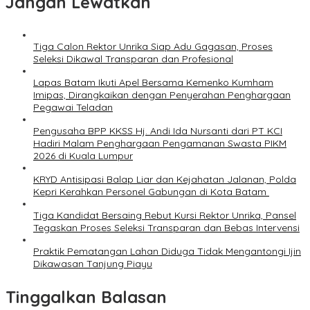
Jangan Lewatkan
Tiga Calon Rektor Unrika Siap Adu Gagasan, Proses
Seleksi Dikawal Transparan dan Profesional
Lapas Batam Ikuti Apel Bersama Kemenko Kumham
Imipas, Dirangkaikan dengan Penyerahan Penghargaan
Pegawai Teladan
Pengusaha BPP KKSS Hj. Andi Ida Nursanti dari PT KCI
Hadiri Malam Penghargaan Pengamanan Swasta PIKM
2026 di Kuala Lumpur
KRYD Antisipasi Balap Liar dan Kejahatan Jalanan, Polda
Kepri Kerahkan Personel Gabungan di Kota Batam ‎
Tiga Kandidat Bersaing Rebut Kursi Rektor Unrika, Pansel
Tegaskan Proses Seleksi Transparan dan Bebas Intervensi
Praktik Pematangan Lahan Diduga Tidak Mengantongi Ijin
Dikawasan Tanjung Piayu
Tinggalkan Balasan