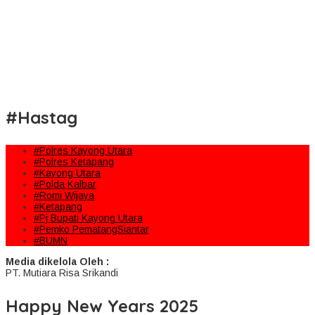
#Hastag
#Polres Kayong Utara
#Polres Ketapang
#Kayong Utara
#Polda Kalbar
#Romi Wijaya
#Ketapang
#Pj Bupati Kayong Utara
#Pemko PematangSiantar
#BUMN
Media dikelola Oleh :
PT. Mutiara Risa Srikandi
Happy New Years 2025