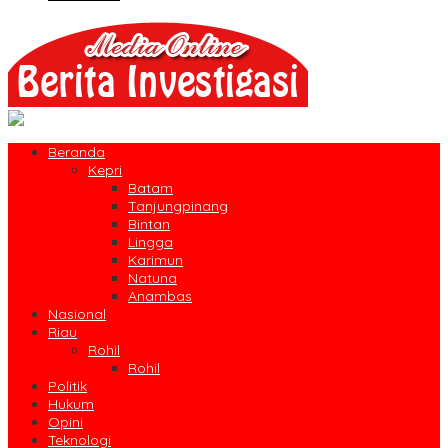
Beranda
Kepri
Batam
Tanjungpinang
Bintan
Lingga
Karimun
Natuna
Anambas
Nasional
Riau
Rohil
Rohil
Politik
Hukum
Opini
Teknologi