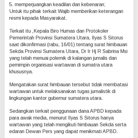
e
5. memperjuangkan keadilan dan kebenaran;
n
Untuk itu pihak terkait Wajib memberikan keterangan
g
resmi kepada Masyarakat.
a
n
U
Terkait itu ,Kepala Biro Humas dan Protokoler
c
Pemerintah Provinsi Sumatera Utara, Ilyas S Sitorus
a
saat dikonfirmasi (rabu, 16/01) tentang surat himbauan
p
Sekda Provinsi Sumatera Utara, Dr Ir Hj R Sabrina Msi
a
n
yang telah menuai polemik di kalangan jurnalis dan
n
pemimpin organisasi wartawan di sumatra utara
y
khususnya.
a
Mengatakan surat himbauan tersebut tidak membatasi
wartawan untuk melaksanakan tugas jurnalistik di
lingkungan kantor gubernur sumatera utara.
Sedangkan terkait penggunaan dana APBD kepada
para awak media, menurut Ilyas S Sitorus hanya
wartawan yang telah mengikuti himbauan Sekda serta
edaran Dewan Pers yang dapat menikmati APBD.