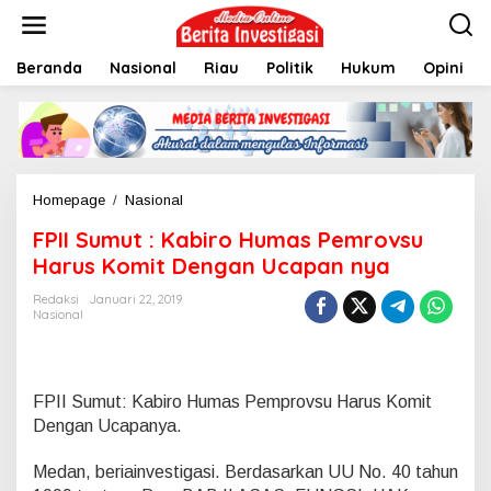
L
e
w
Beranda
Nasional
Riau
Politik
Hukum
Opini
a
t
i
k
e
k
o
Homepage
/
Nasional
F
n
P
t
FPII Sumut : Kabiro Humas Pemrovsu
I
e
I
Harus Komit Dengan Ucapan nya
n
S
u
Redaksi
Januari 22, 2019
Nasional
m
u
t
:
K
FPII Sumut: Kabiro Humas Pemprovsu Harus Komit
a
Dengan Ucapanya.
b
i
Medan, beriainvestigasi. Berdasarkan UU No. 40 tahun
r