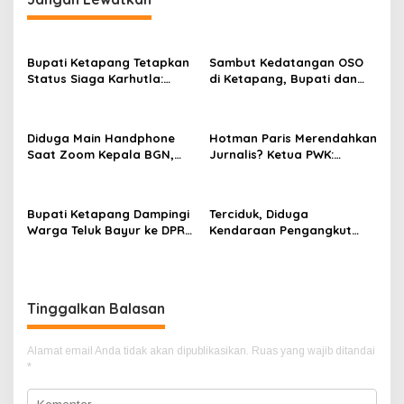
Bupati Ketapang Tetapkan
Sambut Kedatangan OSO
Status Siaga Karhutla:
di Ketapang, Bupati dan
Masyarakat Diimbau
Wabup Terbang Bersama
Waspada Cuaca Ekstrem
Misi Keberkahan MTQ XXXIV
di Kayong Utara
Diduga Main Handphone
Hotman Paris Merendahkan
Saat Zoom Kepala BGN,
Jurnalis? Ketua PWK:
Korwil BGN Kayong Utara
Berpotensi Ciderai
Terancam Dimutasi ke
Penghormatan
Papua
Bupati Ketapang Dampingi
Terciduk, Diduga
Warga Teluk Bayur ke DPR
Kendaraan Pengangkut
RI, Komisi II Keluarkan
CPO Keluar dari Gudang
Rekomendasi Tegas Soal
yang Diduga Tempat
Konflik Lahan PT PTS
Penampungan CPO
Tinggalkan Balasan
Alamat email Anda tidak akan dipublikasikan.
Ruas yang wajib ditandai
*