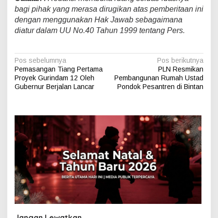
bagi pihak yang merasa dirugikan atas pemberitaan ini
dengan menggunakan Hak Jawab sebagaimana
diatur dalam UU No.40 Tahun 1999 tentang Pers.
N
Pos sebelumnya
Pos berikutnya
Pemasangan Tiang Pertama
PLN Resmikan
a
Proyek Gurindam 12 Oleh
Pembangunan Rumah Ustad
v
Gubernur Berjalan Lancar
Pondok Pesantren di Bintan
i
g
a
s
i
p
o
s
Jangan Lewatkan