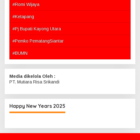
#Romi Wijaya
#Ketapang
#Pj Bupati Kayong Utara
#Pemko PematangSiantar
#BUMN
Media dikelola Oleh :
PT. Mutiara Risa Srikandi
Happy New Years 2025