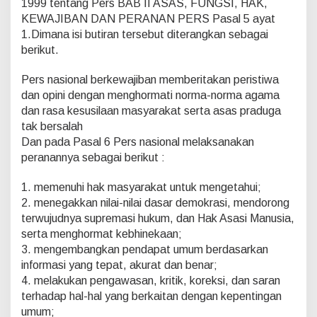
1999 tentang Pers BAB II ASAS, FUNGSI, HAK,
o
H
KEWAJIBAN DAN PERANAN PERS Pasal 5 ayat
u
1.Dimana isi butiran tersebut diterangkan sebagai
m
berikut.
a
s
Pers nasional berkewajiban memberitakan peristiwa
P
e
dan opini dengan menghormati norma-norma agama
m
dan rasa kesusilaan masyarakat serta asas praduga
r
tak bersalah
o
Dan pada Pasal 6 Pers nasional melaksanakan
v
s
peranannya sebagai berikut :
u
H
1. memenuhi hak masyarakat untuk mengetahui;
a
2. menegakkan nilai-nilai dasar demokrasi, mendorong
r
terwujudnya supremasi hukum, dan Hak Asasi Manusia,
u
s
serta menghormat kebhinekaan;
K
3. mengembangkan pendapat umum berdasarkan
o
informasi yang tepat, akurat dan benar;
m
4. melakukan pengawasan, kritik, koreksi, dan saran
i
terhadap hal-hal yang berkaitan dengan kepentingan
t
D
umum;