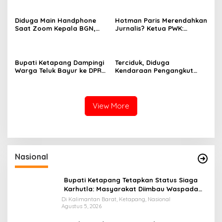
Waspada Cuaca Ekstrem
Misi Keberkahan MTQ XXXIV
di Kayong Utara
Diduga Main Handphone
Hotman Paris Merendahkan
Saat Zoom Kepala BGN,
Jurnalis? Ketua PWK:
Korwil BGN Kayong Utara
Berpotensi Ciderai
Terancam Dimutasi ke
Penghormatan
Papua
Bupati Ketapang Dampingi
Terciduk, Diduga
Warga Teluk Bayur ke DPR
Kendaraan Pengangkut
RI, Komisi II Keluarkan
CPO Keluar dari Gudang
Rekomendasi Tegas Soal
yang Diduga Tempat
Konflik Lahan PT PTS
Penampungan CPO
View More
Nasional
Bupati Ketapang Tetapkan Status Siaga
Karhutla: Masyarakat Diimbau Waspada
Cuaca Ekstrem
Di Kalimantan Barat, Ketapang, Nasional
Agustus 5, 2026