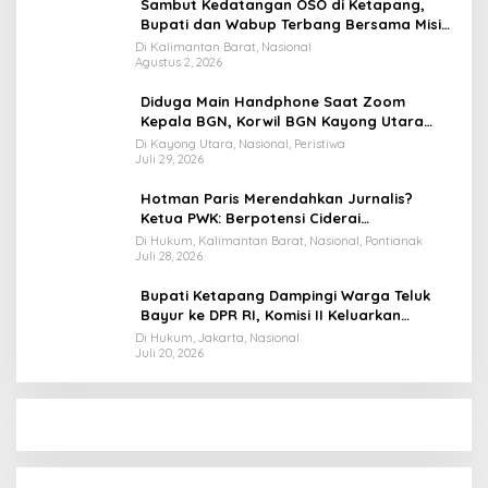
Sambut Kedatangan OSO di Ketapang,
Bupati dan Wabup Terbang Bersama Misi
Keberkahan MTQ XXXIV di Kayong Utara
Di Kalimantan Barat, Nasional
Agustus 2, 2026
Diduga Main Handphone Saat Zoom
Kepala BGN, Korwil BGN Kayong Utara
Terancam Dimutasi ke Papua
Di Kayong Utara, Nasional, Peristiwa
Juli 29, 2026
Hotman Paris Merendahkan Jurnalis?
Ketua PWK: Berpotensi Ciderai
Penghormatan
Di Hukum, Kalimantan Barat, Nasional, Pontianak
Juli 28, 2026
Bupati Ketapang Dampingi Warga Teluk
Bayur ke DPR RI, Komisi II Keluarkan
Rekomendasi Tegas Soal Konflik Lahan PT
Di Hukum, Jakarta, Nasional
Juli 20, 2026
PTS