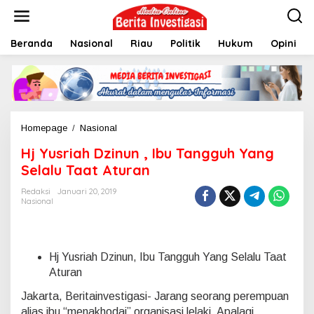
L
e
w
Beranda
Nasional
Riau
Politik
Hukum
Opini
a
t
i
k
e
k
o
Homepage
/
Nasional
H
n
j
t
Hj Yusriah Dzinun , Ibu Tangguh Yang
Y
e
u
Selalu Taat Aturan
n
s
r
Redaksi
Januari 20, 2019
Nasional
i
a
h
D
z
Hj Yusriah Dzinun, Ibu Tangguh Yang Selalu Taat
i
Aturan
n
u
Jakarta, Beritainvestigasi- Jarang seorang perempuan
n
alias ibu “menakhodai” organisasi lelaki. Apalagi