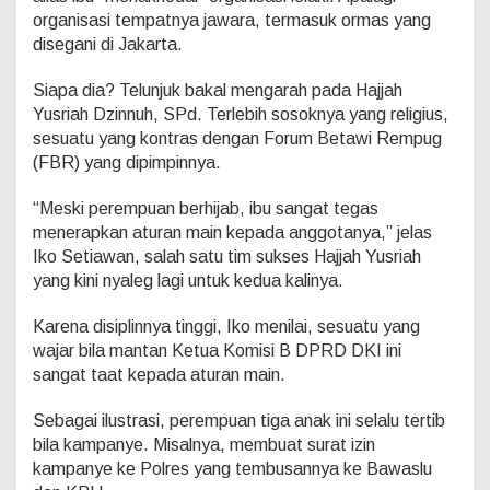
,
organisasi tempatnya jawara, termasuk ormas yang
I
disegani di Jakarta.
b
u
T
Siapa dia? Telunjuk bakal mengarah pada Hajjah
a
Yusriah Dzinnuh, SPd. Terlebih sosoknya yang religius,
n
sesuatu yang kontras dengan Forum Betawi Rempug
g
(FBR) yang dipimpinnya.
g
u
h
“Meski perempuan berhijab, ibu sangat tegas
Y
menerapkan aturan main kepada anggotanya,” jelas
a
Iko Setiawan, salah satu tim sukses Hajjah Yusriah
n
yang kini nyaleg lagi untuk kedua kalinya.
g
S
e
Karena disiplinnya tinggi, Iko menilai, sesuatu yang
l
wajar bila mantan Ketua Komisi B DPRD DKI ini
a
sangat taat kepada aturan main.
l
u
T
Sebagai ilustrasi, perempuan tiga anak ini selalu tertib
a
bila kampanye. Misalnya, membuat surat izin
a
kampanye ke Polres yang tembusannya ke Bawaslu
t