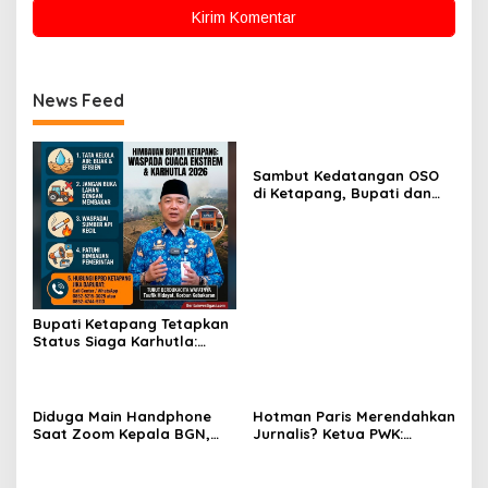
News Feed
Sambut Kedatangan OSO
di Ketapang, Bupati dan
Wabup Terbang Bersama
Misi Keberkahan MTQ XXXIV
di Kayong Utara
Bupati Ketapang Tetapkan
Status Siaga Karhutla:
Masyarakat Diimbau
Waspada Cuaca Ekstrem
Diduga Main Handphone
Hotman Paris Merendahkan
Saat Zoom Kepala BGN,
Jurnalis? Ketua PWK:
Korwil BGN Kayong Utara
Berpotensi Ciderai
Terancam Dimutasi ke
Penghormatan
Papua