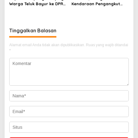
Warga Teluk Bayur ke DPR
Kendaraan Pengangkut
RI, Komisi II Keluarkan
CPO Keluar dari Gudang
Rekomendasi Tegas Soal
yang Diduga Tempat
Konflik Lahan PT PTS
Penampungan CPO
Tinggalkan Balasan
Alamat email Anda tidak akan dipublikasikan.
Ruas yang wajib ditandai
*