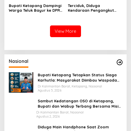
Bupati Ketapang Dampingi
Terciduk, Diduga
Warga Teluk Bayur ke DPR
Kendaraan Pengangkut
RI, Komisi II Keluarkan
CPO Keluar dari Gudang
Rekomendasi Tegas Soal
yang Diduga Tempat
Konflik Lahan PT PTS
Penampungan CPO
View More
Nasional
Bupati Ketapang Tetapkan Status Siaga
Karhutla: Masyarakat Diimbau Waspada
Cuaca Ekstrem
Di Kalimantan Barat, Ketapang, Nasional
Agustus 5, 2026
Sambut Kedatangan OSO di Ketapang,
Bupati dan Wabup Terbang Bersama Misi
Keberkahan MTQ XXXIV di Kayong Utara
Di Kalimantan Barat, Nasional
Agustus 2, 2026
Diduga Main Handphone Saat Zoom