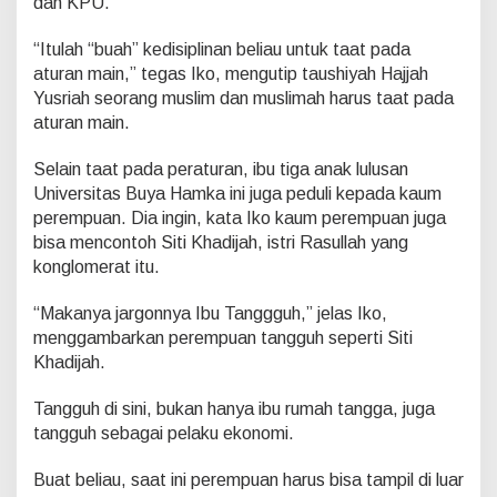
dan KPU.
A
t
u
“Itulah “buah” kedisiplinan beliau untuk taat pada
r
aturan main,” tegas Iko, mengutip taushiyah Hajjah
a
Yusriah seorang muslim dan muslimah harus taat pada
n
aturan main.
Selain taat pada peraturan, ibu tiga anak lulusan
Universitas Buya Hamka ini juga peduli kepada kaum
perempuan. Dia ingin, kata Iko kaum perempuan juga
bisa mencontoh Siti Khadijah, istri Rasullah yang
konglomerat itu.
“Makanya jargonnya Ibu Tanggguh,” jelas Iko,
menggambarkan perempuan tangguh seperti Siti
Khadijah.
Tangguh di sini, bukan hanya ibu rumah tangga, juga
tangguh sebagai pelaku ekonomi.
Buat beliau, saat ini perempuan harus bisa tampil di luar