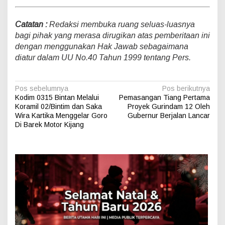
Catatan :
Redaksi membuka ruang seluas-luasnya
bagi pihak yang merasa dirugikan atas pemberitaan ini
dengan menggunakan Hak Jawab sebagaimana
diatur dalam UU No.40 Tahun 1999 tentang Pers.
N
Pos sebelumnya
Pos berikutnya
Kodim 0315 Bintan Melalui
Pemasangan Tiang Pertama
a
Koramil 02/Bintim dan Saka
Proyek Gurindam 12 Oleh
v
Wira Kartika Menggelar Goro
Gubernur Berjalan Lancar
Di Barek Motor Kijang
i
g
a
s
i
p
o