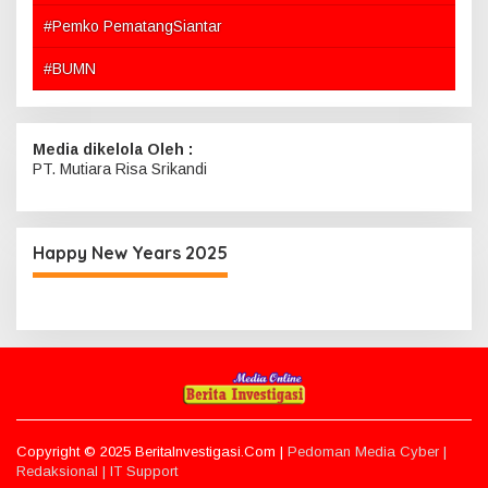
#Pemko PematangSiantar
#BUMN
Media dikelola Oleh :
PT. Mutiara Risa Srikandi
Happy New Years 2025
Copyright © 2025 BeritaInvestigasi.Com |
Pedoman Media Cyber |
Redaksional |
IT Support