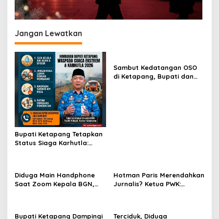
s
Jangan Lewatkan
Sambut Kedatangan OSO
di Ketapang, Bupati dan
Wabup Terbang Bersama
Misi Keberkahan MTQ XXXIV
di Kayong Utara
Bupati Ketapang Tetapkan
Status Siaga Karhutla:
Masyarakat Diimbau
Waspada Cuaca Ekstrem
Diduga Main Handphone
Hotman Paris Merendahkan
Saat Zoom Kepala BGN,
Jurnalis? Ketua PWK:
Korwil BGN Kayong Utara
Berpotensi Ciderai
Terancam Dimutasi ke
Penghormatan
Papua
Bupati Ketapang Dampingi
Terciduk, Diduga