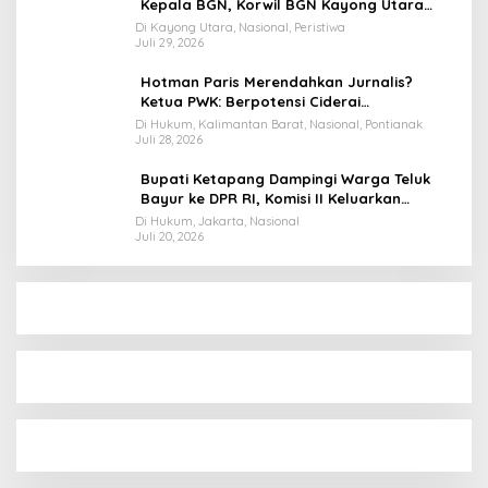
Kepala BGN, Korwil BGN Kayong Utara
Terancam Dimutasi ke Papua
Di Kayong Utara, Nasional, Peristiwa
Juli 29, 2026
Hotman Paris Merendahkan Jurnalis?
Ketua PWK: Berpotensi Ciderai
Penghormatan
Di Hukum, Kalimantan Barat, Nasional, Pontianak
Juli 28, 2026
Bupati Ketapang Dampingi Warga Teluk
Bayur ke DPR RI, Komisi II Keluarkan
Rekomendasi Tegas Soal Konflik Lahan PT
Di Hukum, Jakarta, Nasional
Juli 20, 2026
PTS