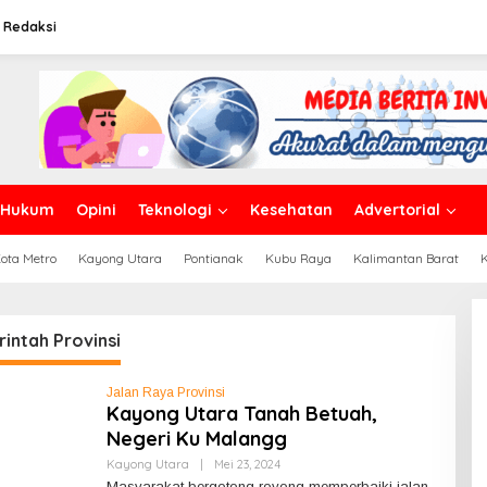
Redaksi
Hukum
Opini
Teknologi
Kesehatan
Advertorial
ota Metro
Kayong Utara
Pontianak
Kubu Raya
Kalimantan Barat
intah Provinsi
Jalan Raya Provinsi
Kayong Utara Tanah Betuah,
Negeri Ku Malangg
Kayong Utara
|
Mei 23, 2024
O
L
Masyarakat bergotong royong memperbaiki jalan