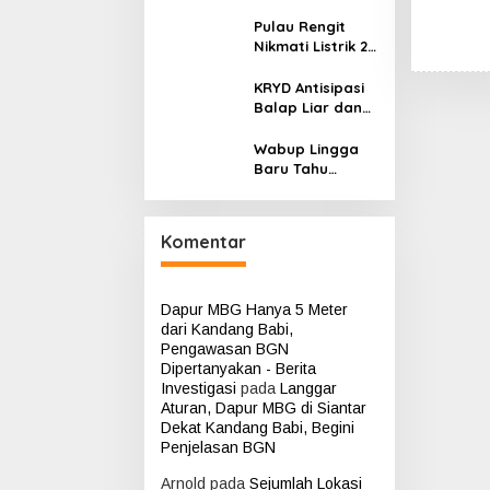
Dirangkaikan
Gratis untuk
dengan
Wartawan Kepri
Pulau Rengit
Penyerahan
Nikmati Listrik 24
Penghargaan
Jam Berbasis
Pegawai Teladan
Energi
KRYD Antisipasi
Terbarukan, Jadi
Balap Liar dan
Pulau Pertama
Kejahatan
Pengguna
Jalanan, Polda
Wabup Lingga
Hidrogen
Kepri Kerahkan
Baru Tahu
Personel
Aktivitas
Gabungan di
Tambang Timah
Kota Batam ‎
Laut PT CPM,
Komentar
Forum Klarifikasi
Dinilai Settingan
Dapur MBG Hanya 5 Meter
dari Kandang Babi,
Pengawasan BGN
Dipertanyakan - Berita
Investigasi
pada
Langgar
Aturan, Dapur MBG di Siantar
Dekat Kandang Babi, Begini
Penjelasan BGN
Arnold
pada
Sejumlah Lokasi