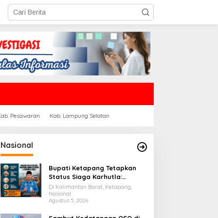
Kab. Pesawaran
Kab. Lampung Selatan
Nasional
Bupati Ketapang Tetapkan
Status Siaga Karhutla:
Masyarakat Diimbau
Di Kalimantan Barat, Ketapang,
Waspada Cuaca Ekstrem
Nasional
Agustus 5, 2026