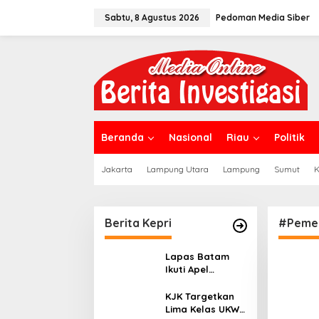
L
Sabtu, 8 Agustus 2026
Pedoman Media Siber
e
w
a
t
i
k
e
k
o
n
Beranda
Nasional
Riau
Politik
t
e
Jakarta
Lampung Utara
Lampung
Sumut
K
n
Berita Kepri
#Pemer
Lapas Batam
Ikuti Apel
Bersama
Kemenko
KJK Targetkan
Kumham Imipas,
Lima Kelas UKW