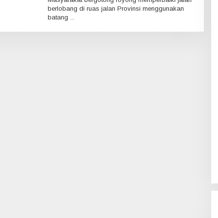
E
berlobang di ruas jalan Provinsi menggunakan
H
batang
R
E
D
A
K
S
I
K
A
L
B
A
R