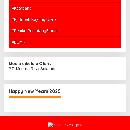
#Ketapang
#Pj Bupati Kayong Utara
#Pemko PematangSiantar
#BUMN
Media dikelola Oleh :
PT. Mutiara Risa Srikandi
Happy New Years 2025