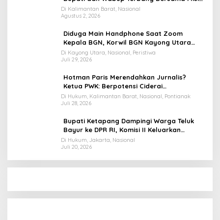
Keberkahan MTQ XXXIV di Kayong Utara
Di Kalimantan Barat, Nasional
Agustus 2, 2026
Diduga Main Handphone Saat Zoom
Kepala BGN, Korwil BGN Kayong Utara
Terancam Dimutasi ke Papua
Di Kayong Utara, Nasional, Peristiwa
Juli 29, 2026
Hotman Paris Merendahkan Jurnalis?
Ketua PWK: Berpotensi Ciderai
Penghormatan
Di Hukum, Kalimantan Barat, Nasional, Pontianak
Juli 28, 2026
Bupati Ketapang Dampingi Warga Teluk
Bayur ke DPR RI, Komisi II Keluarkan
Rekomendasi Tegas Soal Konflik Lahan PT
Di Hukum, Jakarta, Nasional
Juli 20, 2026
PTS