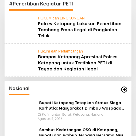
Berasal dari PKS PT
#Penertiban Kegiatan PETI
Dolok Saribu
HUKUM dan LINGKUNGAN
Polres Ketapang Lakukan Penertiban
Tambang Emas Ilegal di Pangkalan
Teluk
Hukum dan Pertambangan
Rampas Ketapang Apresiasi Polres
Ketapang untuk Tertibkan PETI di
Tayap dan Kegiatan Ilegal
Nasional
Bupati Ketapang Tetapkan Status Siaga
Karhutla: Masyarakat Diimbau Waspada
Cuaca Ekstrem
Di Kalimantan Barat, Ketapang, Nasional
Agustus 5, 2026
Sambut Kedatangan OSO di Ketapang,
Bupati dan Wabup Terbang Bersama Misi