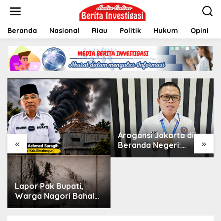
L
e
w
Beranda
Nasional
Riau
Politik
Hukum
Opini
a
t
i
k
e
k
o
n
t
e
n
Arogansi Jakarta di
«
»
Beranda Negeri:
Catatan dari
Pertemuan Ketua
Umum PWI dan KJK di
Batam
Lapor Pak Bupati,
Warga Nagori Bahal
Batu Dilanda Asap dan
Debu Diduga Kuat