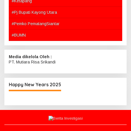
#Ketapang
#Pj Bupati Kayong Utara
#Pemko PematangSiantar
#BUMN
Media dikelola Oleh :
PT. Mutiara Risa Srikandi
Happy New Years 2025