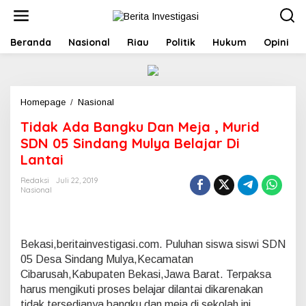
L
e
w
Beranda
Nasional
Riau
Politik
Hukum
Opini
a
t
i
k
e
Homepage
/
Nasional
T
k
i
o
Tidak Ada Bangku Dan Meja , Murid
d
n
a
SDN 05 Sindang Mulya Belajar Di
t
k
e
Lantai
A
n
d
Redaksi
Juli 22, 2019
a
Nasional
B
a
n
g
Bekasi,beritainvestigasi.com. Puluhan siswa siswi SDN
k
05 Desa Sindang Mulya,Kecamatan
u
Cibarusah,Kabupaten Bekasi,Jawa Barat. Terpaksa
D
a
harus mengikuti proses belajar dilantai dikarenakan
n
tidak tersedianya bangku dan meja di sekolah ini.