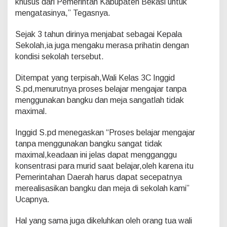
khusus dari Pemerintah Kabupaten Bekasi untuk
y
mengatasinya,” Tegasnya.
a
B
e
Sejak 3 tahun dirinya menjabat sebagai Kepala
l
Sekolah,ia juga mengaku merasa prihatin dengan
a
kondisi sekolah tersebut.
j
a
Ditempat yang terpisah,Wali Kelas 3C Inggid
r
D
S.pd,menurutnya proses belajar mengajar tanpa
i
menggunakan bangku dan meja sangatlah tidak
L
maximal.
a
n
Inggid S.pd menegaskan “Proses belajar mengajar
t
a
tanpa menggunakan bangku sangat tidak
i
maximal,keadaan ini jelas dapat mengganggu
konsentrasi para murid saat belajar,oleh karena itu
Pemerintahan Daerah harus dapat secepatnya
merealisasikan bangku dan meja di sekolah kami”
Ucapnya.
Hal yang sama juga dikeluhkan oleh orang tua wali