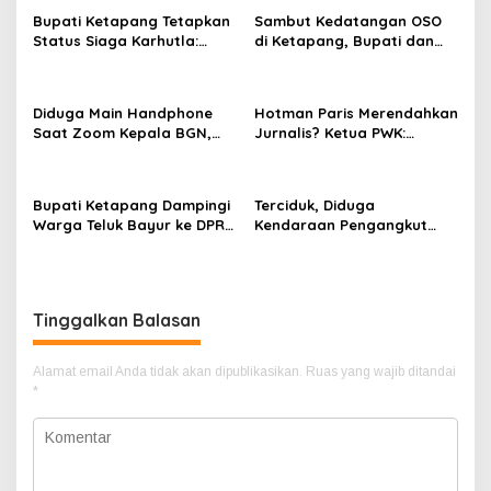
p
Bupati Ketapang Tetapkan
Sambut Kedatangan OSO
Status Siaga Karhutla:
di Ketapang, Bupati dan
o
Masyarakat Diimbau
Wabup Terbang Bersama
s
Waspada Cuaca Ekstrem
Misi Keberkahan MTQ XXXIV
di Kayong Utara
Diduga Main Handphone
Hotman Paris Merendahkan
Saat Zoom Kepala BGN,
Jurnalis? Ketua PWK:
Korwil BGN Kayong Utara
Berpotensi Ciderai
Terancam Dimutasi ke
Penghormatan
Papua
Bupati Ketapang Dampingi
Terciduk, Diduga
Warga Teluk Bayur ke DPR
Kendaraan Pengangkut
RI, Komisi II Keluarkan
CPO Keluar dari Gudang
Rekomendasi Tegas Soal
yang Diduga Tempat
Konflik Lahan PT PTS
Penampungan CPO
Tinggalkan Balasan
Alamat email Anda tidak akan dipublikasikan.
Ruas yang wajib ditandai
*