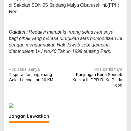
di Sekolah SDN 05 Sindang Mulya Cibarusah ini.(FPII)
Red
Catatan :
Redaksi membuka ruang seluas-luasnya
bagi pihak yang merasa dirugikan atas pemberitaan ini
dengan menggunakan Hak Jawab sebagaimana
diatur dalam UU No.40 Tahun 1999 tentang Pers.
N
Pos sebelumnya
Pos berikutnya
Dispora Tanjungpinang
Kunjungan Kerja Spesifik
a
Gelar Lomba Lari 10 KM
Komisi III DPR RI Ke Polda
v
Kepri
i
g
a
Jangan Lewatkan
s
i