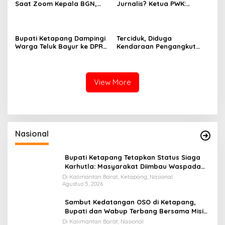
Saat Zoom Kepala BGN,
Jurnalis? Ketua PWK:
Korwil BGN Kayong Utara
Berpotensi Ciderai
Terancam Dimutasi ke
Penghormatan
Papua
Bupati Ketapang Dampingi
Terciduk, Diduga
Warga Teluk Bayur ke DPR
Kendaraan Pengangkut
RI, Komisi II Keluarkan
CPO Keluar dari Gudang
Rekomendasi Tegas Soal
yang Diduga Tempat
Konflik Lahan PT PTS
Penampungan CPO
View More
Nasional
Bupati Ketapang Tetapkan Status Siaga
Karhutla: Masyarakat Diimbau Waspada
Cuaca Ekstrem
Di Kalimantan Barat, Ketapang, Nasional
Agustus 5, 2026
Sambut Kedatangan OSO di Ketapang,
Bupati dan Wabup Terbang Bersama Misi
Keberkahan MTQ XXXIV di Kayong Utara
Di Kalimantan Barat, Nasional