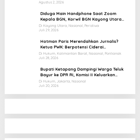
Agustus 2, 2026
Diduga Main Handphone Saat Zoom
Kepala BGN, Korwil BGN Kayong Utara
Terancam Dimutasi ke Papua
Di Kayong Utara, Nasional, Peristiwa
Juli 29, 2026
Hotman Paris Merendahkan Jurnalis?
Ketua PWK: Berpotensi Ciderai
Penghormatan
Di Hukum, Kalimantan Barat, Nasional, Pontianak
Juli 28, 2026
Bupati Ketapang Dampingi Warga Teluk
Bayur ke DPR RI, Komisi II Keluarkan
Rekomendasi Tegas Soal Konflik Lahan PT
Di Hukum, Jakarta, Nasional
Juli 20, 2026
PTS