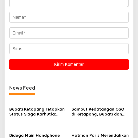
News Feed
Bupati Ketapang Tetapkan
Sambut Kedatangan OSO
Status Siaga Karhutla:
di Ketapang, Bupati dan
Masyarakat Diimbau
Wabup Terbang Bersama
Waspada Cuaca Ekstrem
Misi Keberkahan MTQ XXXIV
di Kayong Utara
Diduga Main Handphone
Hotman Paris Merendahkan