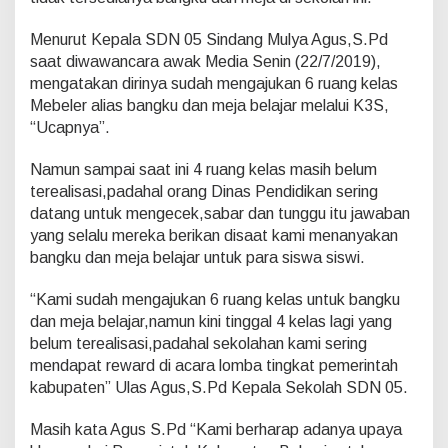
M
e
Menurut Kepala SDN 05 Sindang Mulya Agus,S.Pd
j
saat diwawancara awak Media Senin (22/7/2019),
a
,
mengatakan dirinya sudah mengajukan 6 ruang kelas
M
Mebeler alias bangku dan meja belajar melalui K3S,
u
“Ucapnya”.
r
i
Namun sampai saat ini 4 ruang kelas masih belum
d
S
terealisasi,padahal orang Dinas Pendidikan sering
D
datang untuk mengecek,sabar dan tunggu itu jawaban
N
yang selalu mereka berikan disaat kami menanyakan
0
bangku dan meja belajar untuk para siswa siswi.
5
S
i
“Kami sudah mengajukan 6 ruang kelas untuk bangku
n
dan meja belajar,namun kini tinggal 4 kelas lagi yang
d
belum terealisasi,padahal sekolahan kami sering
a
mendapat reward di acara lomba tingkat pemerintah
n
g
kabupaten” Ulas Agus,S.Pd Kepala Sekolah SDN 05.
M
u
Masih kata Agus S.Pd “Kami berharap adanya upaya
l