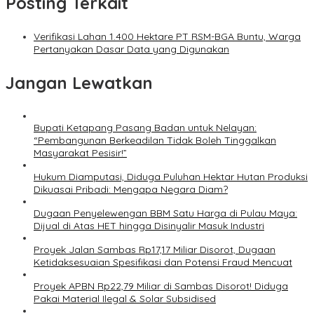
Posting Terkait
Verifikasi Lahan 1.400 Hektare PT RSM-BGA Buntu, Warga
Pertanyakan Dasar Data yang Digunakan
Jangan Lewatkan
Bupati Ketapang Pasang Badan untuk Nelayan:
“Pembangunan Berkeadilan Tidak Boleh Tinggalkan
Masyarakat Pesisir!”
Hukum Diamputasi, Diduga Puluhan Hektar Hutan Produksi
Dikuasai Pribadi: Mengapa Negara Diam?
Dugaan Penyelewengan BBM Satu Harga di Pulau Maya:
Dijual di Atas HET hingga Disinyalir Masuk Industri
Proyek Jalan Sambas Rp17,17 Miliar Disorot, Dugaan
Ketidaksesuaian Spesifikasi dan Potensi Fraud Mencuat
Proyek APBN Rp22,79 Miliar di Sambas Disorot! Diduga
Pakai Material Ilegal & Solar Subsidised