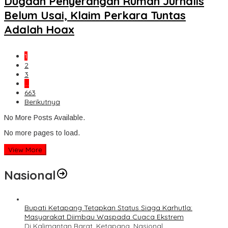
Dugaan Penyerangan Rumah Jurnalis
Belum Usai, Klaim Perkara Tuntas
Adalah Hoax
1
2
3
…
663
Berikutnya
No More Posts Available.
No more pages to load.
View More
Nasional
Bupati Ketapang Tetapkan Status Siaga Karhutla:
Masyarakat Diimbau Waspada Cuaca Ekstrem
Di Kalimantan Barat, Ketapang, Nasional