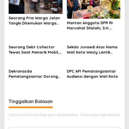
Seorang Pria Warga Jalan
Mantan Anggota DPR RI
Tangki Ditemukan Warga
Maruahal Silalahi, S.H.
Terbaring Dipinggir Jalan
Wafat di Usia 78 Tahun,
Dengan Kondisi Tak
Dimakamkan di Tiga Bolon
Bernyawa
Simalungun
Seorang Debt Collector
Sekda Junaedi Atas Nama
Tewas Saat Menarik Mobil,
Wali Kota Wesly Lantik
Rekaman CCTV Jadi
Kadisdukcapil dan Pejabat
Andalan
Fungsional
Dekranasda
DPC API Pematangsiantar
Pematangsiantar Dorong
Audiensi dengan Wali Kota
Generasi Muda Lestarikan
Budaya Simalungun Lewat
Fashion Show
Tinggalkan Balasan
Alamat email Anda tidak akan dipublikasikan.
Ruas yang wajib ditandai
*