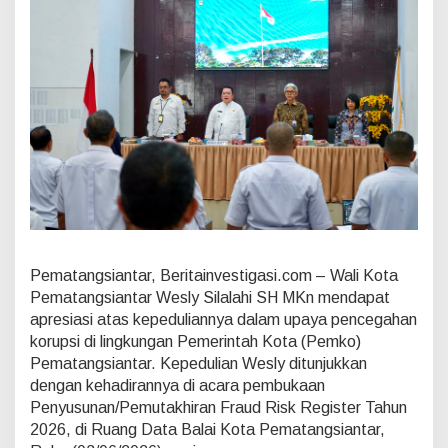
l
a
l
a
h
i
B
u
k
a
B
i
m
t
e
Pematangsiantar, Beritainvestigasi.com – Wali Kota
k
P
Pematangsiantar Wesly Silalahi SH MKn mendapat
e
apresiasi atas kepeduliannya dalam upaya pencegahan
n
korupsi di lingkungan Pemerintah Kota (Pemko)
y
Pematangsiantar. Kepedulian Wesly ditunjukkan
u
s
dengan kehadirannya di acara pembukaan
u
Penyusunan/Pemutakhiran Fraud Risk Register Tahun
n
2026, di Ruang Data Balai Kota Pematangsiantar,
a