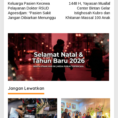
a
Keluarga Pasien Kecewa
1448 H, Yayasan Muallaf
v
Pelayanan Dokter RSUD
Center Bintan Gelar
Agoesdjam: “Pasien Sakit
Istighosah Kubro dan
i
Jangan Dibiarkan Menunggu
Khitanan Massal 100 Anak
g
a
s
i
p
o
s
Jangan Lewatkan