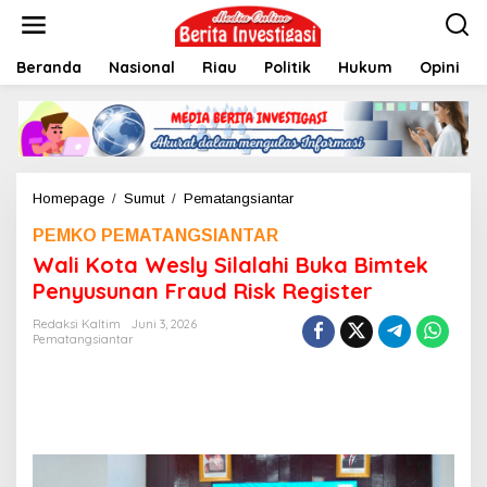
L
e
w
Beranda
Nasional
Riau
Politik
Hukum
Opini
a
t
i
k
e
k
o
Homepage
/
Sumut
/
Pematangsiantar
W
n
a
t
PEMKO PEMATANGSIANTAR
l
e
i
Wali Kota Wesly Silalahi Buka Bimtek
n
K
Penyusunan Fraud Risk Register
o
t
Redaksi Kaltim
Juni 3, 2026
a
Pematangsiantar
W
e
s
l
y
S
i