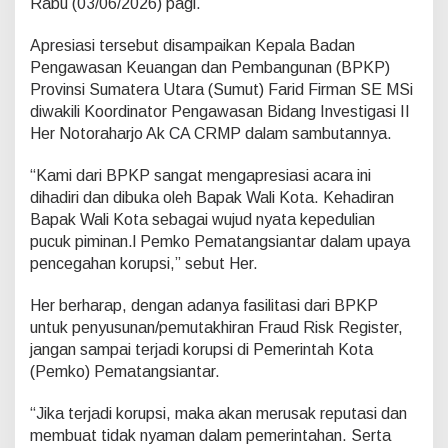
Rabu (03/06/2026) pagi.
n
F
r
Apresiasi tersebut disampaikan Kepala Badan
a
Pengawasan Keuangan dan Pembangunan (BPKP)
u
Provinsi Sumatera Utara (Sumut) Farid Firman SE MSi
d
diwakili Koordinator Pengawasan Bidang Investigasi II
R
Her Notoraharjo Ak CA CRMP dalam sambutannya.
i
s
k
“Kami dari BPKP sangat mengapresiasi acara ini
R
dihadiri dan dibuka oleh Bapak Wali Kota. Kehadiran
e
Bapak Wali Kota sebagai wujud nyata kepedulian
g
pucuk piminan.l Pemko Pematangsiantar dalam upaya
i
s
pencegahan korupsi,” sebut Her.
t
e
Her berharap, dengan adanya fasilitasi dari BPKP
r
untuk penyusunan/pemutakhiran Fraud Risk Register,
jangan sampai terjadi korupsi di Pemerintah Kota
(Pemko) Pematangsiantar.
“Jika terjadi korupsi, maka akan merusak reputasi dan
membuat tidak nyaman dalam pemerintahan. Serta