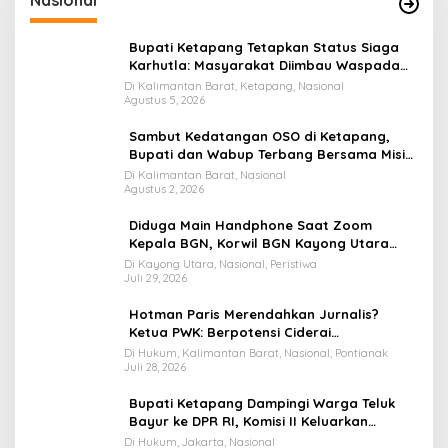
Nasional
Bupati Ketapang Tetapkan Status Siaga
Karhutla: Masyarakat Diimbau Waspada
Cuaca Ekstrem
Di Kalimantan Barat, Ketapang, Nasional
Agustus 5, 2026
Sambut Kedatangan OSO di Ketapang,
Bupati dan Wabup Terbang Bersama Misi
Keberkahan MTQ XXXIV di Kayong Utara
Di Kalimantan Barat, Nasional
Agustus 2, 2026
Diduga Main Handphone Saat Zoom
Kepala BGN, Korwil BGN Kayong Utara
Terancam Dimutasi ke Papua
Di Kayong Utara, Nasional, Peristiwa
Juli 29, 2026
Hotman Paris Merendahkan Jurnalis?
Ketua PWK: Berpotensi Ciderai
Penghormatan
Di Hukum, Kalimantan Barat, Nasional, Pontianak
Juli 28, 2026
Bupati Ketapang Dampingi Warga Teluk
Bayur ke DPR RI, Komisi II Keluarkan
Rekomendasi Tegas Soal Konflik Lahan PT
Di Hukum, Jakarta, Nasional