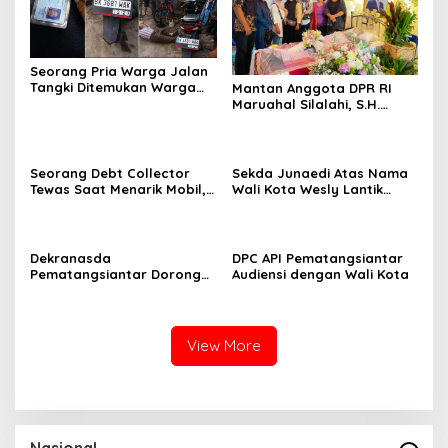
Seorang Pria Warga Jalan
Tangki Ditemukan Warga
Mantan Anggota DPR RI
Terbaring Dipinggir Jalan
Maruahal Silalahi, S.H.
Dengan Kondisi Tak
Wafat di Usia 78 Tahun,
Bernyawa
Dimakamkan di Tiga Bolon
Simalungun
Seorang Debt Collector
Sekda Junaedi Atas Nama
Tewas Saat Menarik Mobil,
Wali Kota Wesly Lantik
Rekaman CCTV Jadi
Kadisdukcapil dan Pejabat
Andalan
Fungsional
Dekranasda
DPC API Pematangsiantar
Pematangsiantar Dorong
Audiensi dengan Wali Kota
Generasi Muda Lestarikan
Budaya Simalungun Lewat
Fashion Show
View More