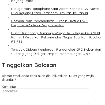
Kayong Utara
Diduga Main Handphone Saat Zoom Kepala BGN, Korwil
BGN Kayong Utara Terancam Dimutasi ke Papua
Hotman Paris Merendahkan Jurnalis? Ketua PWK:
Berpotensi Ciderai Penghormatan
Bupati Ketapang Dampingi Warga Teluk Bayur ke DPR RI,
Komisi II Keluarkan Rekomendasi Tegas Soal Konflik Lahan
PT PTS
Terciduk, Diduga Kendaraan Pengangkut CPO Keluar dari
Gudang yang Diduga Tempat Penampungan CPO
Tinggalkan Balasan
Alamat email Anda tidak akan dipublikasikan.
Ruas yang wajib
ditandai
*
Komentar