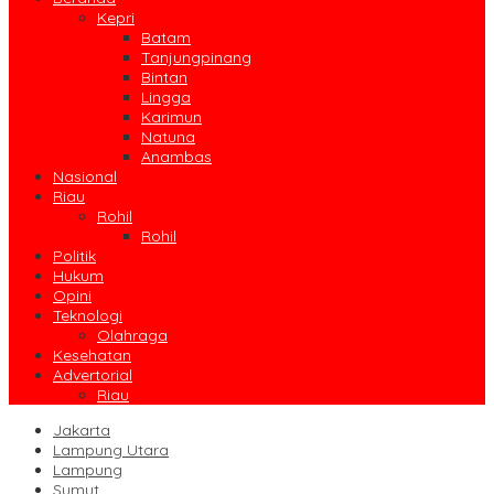
Kepri
Batam
Tanjungpinang
Bintan
Lingga
Karimun
Natuna
Anambas
Nasional
Riau
Rohil
Rohil
Politik
Hukum
Opini
Teknologi
Olahraga
Kesehatan
Advertorial
Riau
Jakarta
Lampung Utara
Lampung
Sumut