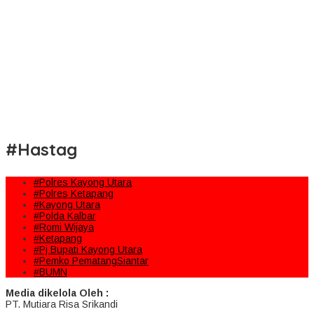
#Hastag
#Polres Kayong Utara
#Polres Ketapang
#Kayong Utara
#Polda Kalbar
#Romi Wijaya
#Ketapang
#Pj Bupati Kayong Utara
#Pemko PematangSiantar
#BUMN
Media dikelola Oleh :
PT. Mutiara Risa Srikandi