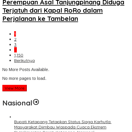
Perempuan Asal Tanjungpinang Diduga
Terjatuh dari Kapal RoRo dalam
Perjalanan ke Tambelan
1
2
3
…
1,150
Berikutnya
No More Posts Available.
No more pages to load.
View More
Nasional
Bupati Ketapang Tetapkan Status Siaga Karhutla:
Masyarakat Diimbau Waspada Cuaca Ekstrem