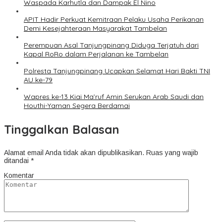
Waspada Karhutla dan Dampak El Nino
APIT Hadir Perkuat Kemitraan Pelaku Usaha Perikanan
Demi Kesejahteraan Masyarakat Tambelan
Perempuan Asal Tanjungpinang Diduga Terjatuh dari
Kapal RoRo dalam Perjalanan ke Tambelan
Polresta Tanjungpinang Ucapkan Selamat Hari Bakti TNI
AU ke-79
Wapres ke-13 Kiai Ma’ruf Amin Serukan Arab Saudi dan
Houthi-Yaman Segera Berdamai
Tinggalkan Balasan
Alamat email Anda tidak akan dipublikasikan.
Ruas yang wajib
ditandai
*
Komentar