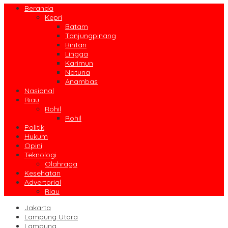
Beranda
Kepri
Batam
Tanjungpinang
Bintan
Lingga
Karimun
Natuna
Anambas
Nasional
Riau
Rohil
Rohil
Politik
Hukum
Opini
Teknologi
Olahraga
Kesehatan
Advertorial
Riau
Jakarta
Lampung Utara
Lampung