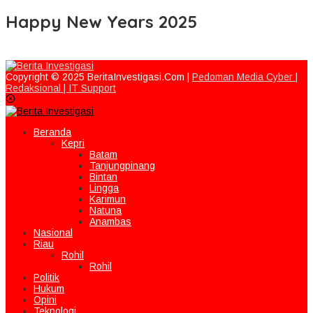
Happy New Years 2025
Copyright © 2025 BeritaInvestigasi.Com |
Pedoman Media Cyber |
Redaksional |
IT Support
Beranda
Kepri
Batam
Tanjungpinang
Bintan
Lingga
Karimun
Natuna
Anambas
Nasional
Riau
Rohil
Rohil
Politik
Hukum
Opini
Teknologi