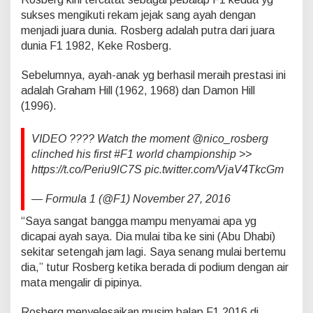
sukses mengikuti rekam jejak sang ayah dengan
menjadi juara dunia. Rosberg adalah putra dari juara
dunia F1 1982, Keke Rosberg.
Sebelumnya, ayah-anak yg berhasil meraih prestasi ini
adalah Graham Hill (1962, 1968) dan Damon Hill
(1996).
VIDEO ???? Watch the moment @nico_rosberg
clinched his first #F1 world championship >>
https://t.co/Periu9lC7S pic.twitter.com/VjaV4TkcGm
— Formula 1 (@F1) November 27, 2016
“Saya sangat bangga mampu menyamai apa yg
dicapai ayah saya. Dia mulai tiba ke sini (Abu Dhabi)
sekitar setengah jam lagi. Saya senang mulai bertemu
dia,” tutur Rosberg ketika berada di podium dengan air
mata mengalir di pipinya.
Rosberg menyelesaikan musim balap F1 2016 di