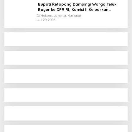
Bupati Ketapang Dampingi Warga Teluk
Bayur ke DPR RI, Komisi II Keluarkan
Rekomendasi Tegas Soal Konflik Lahan PT
Di Hukum, Jakarta, Nasional
Juli 20, 2026
PTS