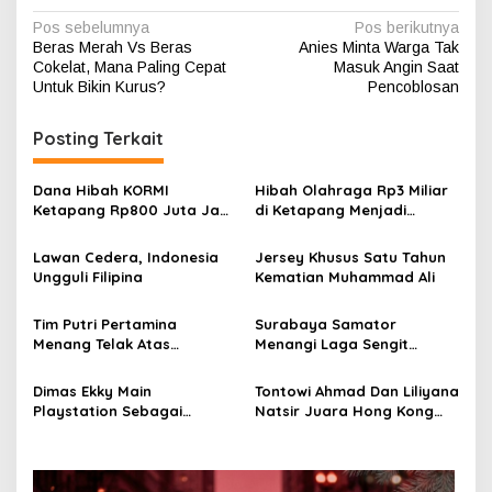
N
Pos sebelumnya
Pos berikutnya
Beras Merah Vs Beras
Anies Minta Warga Tak
a
Cokelat, Mana Paling Cepat
Masuk Angin Saat
v
Untuk Bikin Kurus?
Pencoblosan
i
Posting Terkait
g
a
Dana Hibah KORMI
Hibah Olahraga Rp3 Miliar
s
Ketapang Rp800 Juta Jadi
di Ketapang Menjadi
Sorotan Publik
Sorotan, Publik:
i
Transparansi Jadi Kunci
Lawan Cedera, Indonesia
Jersey Khusus Satu Tahun
p
Ungguli Filipina
Kematian Muhammad Ali
o
Tim Putri Pertamina
Surabaya Samator
s
Menang Telak Atas
Menangi Laga Sengit
Bandung BJB
Melawan Palembang Bank
Sumsel
Dimas Ekky Main
Tontowi Ahmad Dan Liliyana
Playstation Sebagai
Natsir Juara Hong Kong
Persiapan Ikut CEV Moto2
Open