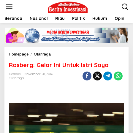
L
e
w
Beranda
Nasional
Riau
Politik
Hukum
Opini
a
t
i
k
e
k
o
Homepage
/
Olahraga
R
n
o
t
Rosberg: Gelar Ini Untuk Istri Saya
s
e
b
n
Redaksi
November 28, 2016
e
Olahraga
r
g
:
G
e
l
a
r
I
n