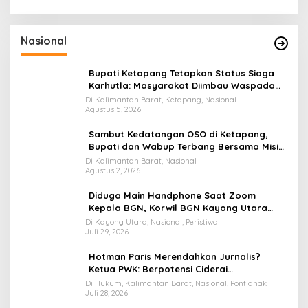
Nasional
Bupati Ketapang Tetapkan Status Siaga
Karhutla: Masyarakat Diimbau Waspada
Cuaca Ekstrem
Di Kalimantan Barat, Ketapang, Nasional
Agustus 5, 2026
Sambut Kedatangan OSO di Ketapang,
Bupati dan Wabup Terbang Bersama Misi
Keberkahan MTQ XXXIV di Kayong Utara
Di Kalimantan Barat, Nasional
Agustus 2, 2026
Diduga Main Handphone Saat Zoom
Kepala BGN, Korwil BGN Kayong Utara
Terancam Dimutasi ke Papua
Di Kayong Utara, Nasional, Peristiwa
Juli 29, 2026
Hotman Paris Merendahkan Jurnalis?
Ketua PWK: Berpotensi Ciderai
Penghormatan
Di Hukum, Kalimantan Barat, Nasional, Pontianak
Juli 28, 2026