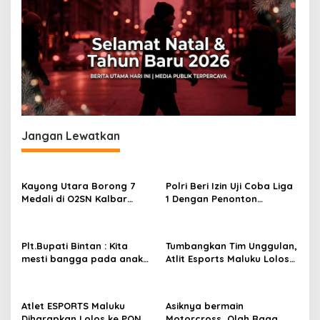
Jangan Lewatkan
Kayong Utara Borong 7
Polri Beri Izin Uji Coba Liga
Medali di O2SN Kalbar
1 Dengan Penonton
2026, Siap Maju ke Tingkat
Kapasitas Terbatas
Nasional
Plt.Bupati Bintan : Kita
Tumbangkan Tim Unggulan,
mesti bangga pada anak
Atlit Esports Maluku Lolos
anak kita yang berprestasi
ke PON Papua
di bidang Olah Raga
Atlet ESPORTS Maluku
Asiknya bermain
Diharapkan Lolos ke PON
Motorcross, Olah Raga