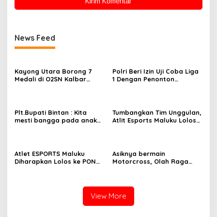
News Feed
Kayong Utara Borong 7
Polri Beri Izin Uji Coba Liga
Medali di O2SN Kalbar
1 Dengan Penonton
2026, Siap Maju ke Tingkat
Kapasitas Terbatas
Nasional
Plt.Bupati Bintan : Kita
Tumbangkan Tim Unggulan,
mesti bangga pada anak
Atlit Esports Maluku Lolos
anak kita yang berprestasi
ke PON Papua
di bidang Olah Raga
Atlet ESPORTS Maluku
Asiknya bermain
Diharapkan Lolos ke PON
Motorcross, Olah Raga
XX Papua
Exstrim dan Penuh
Tantangan.
View More