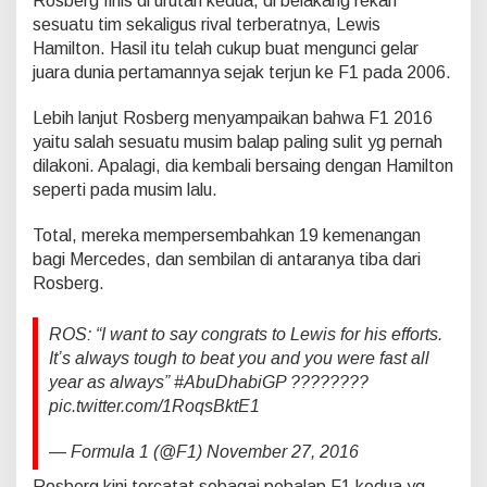
Rosberg finis di urutan kedua, di belakang rekan
sesuatu tim sekaligus rival terberatnya, Lewis
Hamilton. Hasil itu telah cukup buat mengunci gelar
juara dunia pertamannya sejak terjun ke F1 pada 2006.
Lebih lanjut Rosberg menyampaikan bahwa F1 2016
yaitu salah sesuatu musim balap paling sulit yg pernah
dilakoni. Apalagi, dia kembali bersaing dengan Hamilton
seperti pada musim lalu.
Total, mereka mempersembahkan 19 kemenangan
bagi Mercedes, dan sembilan di antaranya tiba dari
Rosberg.
ROS: “I want to say congrats to Lewis for his efforts.
It’s always tough to beat you and you were fast all
year as always” #AbuDhabiGP ????????
pic.twitter.com/1RoqsBktE1
— Formula 1 (@F1) November 27, 2016
Rosberg kini tercatat sebagai pebalap F1 kedua yg