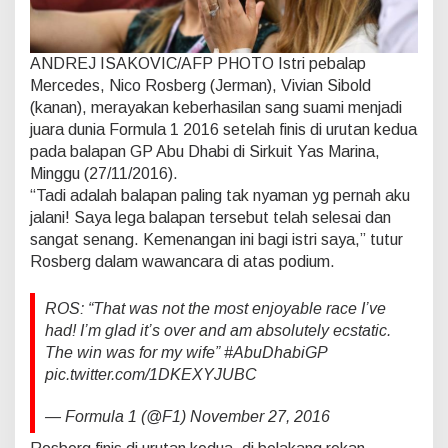
ANDREJ ISAKOVIC/AFP PHOTO
Istri pebalap
Mercedes, Nico Rosberg (Jerman), Vivian Sibold
(kanan), merayakan keberhasilan sang suami menjadi
juara dunia Formula 1 2016 setelah finis di urutan kedua
pada balapan GP Abu Dhabi di Sirkuit Yas Marina,
Minggu (27/11/2016).
“Tadi adalah balapan paling tak nyaman yg pernah aku
jalani! Saya lega balapan tersebut telah selesai dan
sangat senang. Kemenangan ini bagi istri saya,” tutur
Rosberg dalam wawancara di atas podium.
ROS: “That was not the most enjoyable race I’ve
had! I’m glad it’s over and am absolutely ecstatic.
The win was for my wife” #AbuDhabiGP
pic.twitter.com/1DKEXYJUBC
— Formula 1 (@F1) November 27, 2016