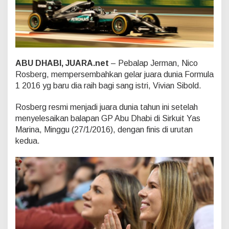
i
U
n
t
u
k
I
ABU DHABI, JUARA.net
– Pebalap Jerman, Nico
s
Rosberg, mempersembahkan gelar juara dunia Formula
t
1 2016 yg baru dia raih bagi sang istri, Vivian Sibold.
r
i
S
Rosberg resmi menjadi juara dunia tahun ini setelah
a
menyelesaikan balapan GP Abu Dhabi di Sirkuit Yas
y
Marina, Minggu (27/1/2016), dengan finis di urutan
a
kedua.