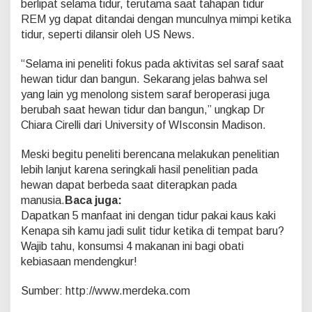
berlipat selama tidur, terutama saat tahapan tidur
a
k
REM yg dapat ditandai dengan munculnya mimpi ketika
Y
tidur, seperti dilansir oleh US News.
a
n
“Selama ini peneliti fokus pada aktivitas sel saraf saat
g
hewan tidur dan bangun. Sekarang jelas bahwa sel
R
u
yang lain yg menolong sistem saraf beroperasi juga
s
berubah saat hewan tidur dan bangun,” ungkap Dr
a
Chiara Cirelli dari University of WIsconsin Madison.
k
Meski begitu peneliti berencana melakukan penelitian
lebih lanjut karena seringkali hasil penelitian pada
hewan dapat berbeda saat diterapkan pada
manusia.
Baca juga:
Dapatkan 5 manfaat ini dengan tidur pakai kaus kaki
Kenapa sih kamu jadi sulit tidur ketika di tempat baru?
Wajib tahu, konsumsi 4 makanan ini bagi obati
kebiasaan mendengkur!
Sumber: http://www.merdeka.com