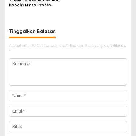
Kapolri Minta Proses
Prokes Hingga Karantina
PPLN Diperketat
Tinggalkan Balasan
Alamat email Anda tidak akan dipublikasikan.
Ruas yang wajib ditandai
*