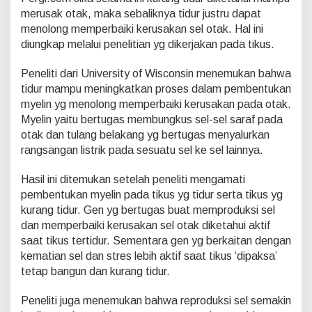
d
merusak otak, maka sebaliknya tidur justru dapat
e
menolong memperbaiki kerusakan sel otak. Hal ini
r
h
diungkap melalui penelitian yg dikerjakan pada tikus.
a
n
Peneliti dari University of Wisconsin menemukan bahwa
a
tidur mampu meningkatkan proses dalam pembentukan
U
myelin yg menolong memperbaiki kerusakan pada otak.
n
t
Myelin yaitu bertugas membungkus sel-sel saraf pada
u
otak dan tulang belakang yg bertugas menyalurkan
k
rangsangan listrik pada sesuatu sel ke sel lainnya.
P
e
Hasil ini ditemukan setelah peneliti mengamati
r
b
pembentukan myelin pada tikus yg tidur serta tikus yg
a
kurang tidur. Gen yg bertugas buat memproduksi sel
i
dan memperbaiki kerusakan sel otak diketahui aktif
k
saat tikus tertidur. Sementara gen yg berkaitan dengan
i
S
kematian sel dan stres lebih aktif saat tikus ‘dipaksa’
e
tetap bangun dan kurang tidur.
l
O
Peneliti juga menemukan bahwa reproduksi sel semakin
t