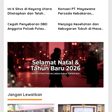
Kesehatan Tingkat
Masa Tenang Jelang
o
Kecamatan Tahun 2025
Pencoblosan
Ini 6 Situs di Kayong Utara
Konsesi PT. Mayawana
s
Ditetapkan dan Telah
Persada Kebakaran,
Berkekuatan Hukum
Kapolsek Seponti:
Koordinatnya Arah
Cegah Penyebaran DBD
Menjaga Kesehatan dan
Perawas
Anggota Polsek Pulau
Kebugaran Tubuh di Masa
Maya Bersama Petugas
Pandemi
Puskesmas Laksanakan
Penyemprotan Fogging
Jangan Lewatkan