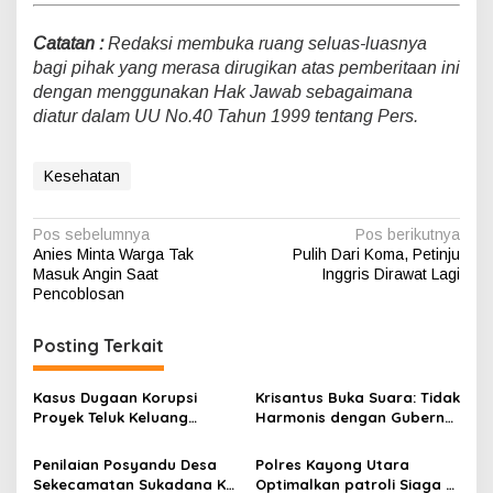
Catatan :
Redaksi membuka ruang seluas-luasnya
bagi pihak yang merasa dirugikan atas pemberitaan ini
dengan menggunakan Hak Jawab sebagaimana
diatur dalam UU No.40 Tahun 1999 tentang Pers.
Kesehatan
N
Pos sebelumnya
Pos berikutnya
Anies Minta Warga Tak
Pulih Dari Koma, Petinju
a
Masuk Angin Saat
Inggris Dirawat Lagi
v
Pencoblosan
i
Posting Terkait
g
a
Kasus Dugaan Korupsi
Krisantus Buka Suara: Tidak
s
Proyek Teluk Keluang
Harmonis dengan Gubernur
Lenyap di Penyelidikan, Law
Dituding Dalang Kasus
i
Enforcement Mati Suri
Korupsi
Penilaian Posyandu Desa
Polres Kayong Utara
p
Sekecamatan Sukadana KB
Optimalkan patroli Siaga di