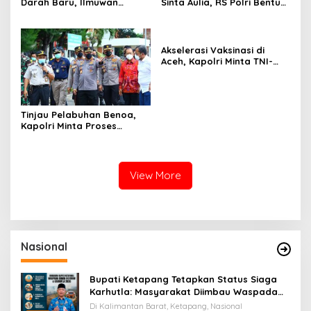
Darah Baru, Ilmuwan
Sinta Aulia, RS Polri Bentuk
NHSBT Beri Nama Ini
Tim Berisikan Ahli dan
Pakar
Akselerasi Vaksinasi di
Aceh, Kapolri Minta TNI-
Polri Sinergi dengan Tokoh
Agama dan Adat
Tinjau Pelabuhan Benoa,
Kapolri Minta Proses
Prokes Hingga Karantina
PPLN Diperketat
View More
Nasional
Bupati Ketapang Tetapkan Status Siaga
Karhutla: Masyarakat Diimbau Waspada
Cuaca Ekstrem
Di Kalimantan Barat, Ketapang, Nasional