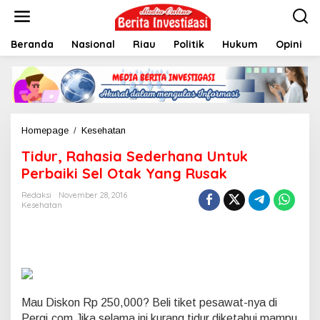
L
e
w
Beranda
Nasional
Riau
Politik
Hukum
Opini
a
t
i
k
e
k
o
Homepage
/
Kesehatan
T
n
i
t
Tidur, Rahasia Sederhana Untuk
d
e
u
Perbaiki Sel Otak Yang Rusak
n
r
,
Redaksi
November 28, 2016
Kesehatan
R
a
h
a
s
i
a
S
Mau Diskon Rp 250,000? Beli tiket pesawat-nya di
e
Pergi.com
Jika selama ini kurang tidur diketahui mampu