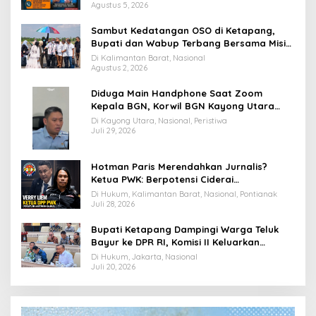
Agustus 5, 2026
Sambut Kedatangan OSO di Ketapang,
Bupati dan Wabup Terbang Bersama Misi
Keberkahan MTQ XXXIV di Kayong Utara
Di Kalimantan Barat, Nasional
Agustus 2, 2026
Diduga Main Handphone Saat Zoom
Kepala BGN, Korwil BGN Kayong Utara
Terancam Dimutasi ke Papua
Di Kayong Utara, Nasional, Peristiwa
Juli 29, 2026
Hotman Paris Merendahkan Jurnalis?
Ketua PWK: Berpotensi Ciderai
Penghormatan
Di Hukum, Kalimantan Barat, Nasional, Pontianak
Juli 28, 2026
Bupati Ketapang Dampingi Warga Teluk
Bayur ke DPR RI, Komisi II Keluarkan
Rekomendasi Tegas Soal Konflik Lahan PT
Di Hukum, Jakarta, Nasional
PTS
Juli 20, 2026