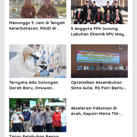
Menunggu 5 Jam di Tengah
Keterbatasan, RSUD dr
5 Anggota PPK Gunung
Agoesdjam Ingin Sulap
Labuhan Dilantik KPU Way
Kolam Jadi Ruang Harapan
Kanan
Keluarga Pasien Cuci Darah
Ternyata Ada Golongan
Optimalkan Kesembuhan
Darah Baru, Ilmuwan
Sinta Aulia, RS Polri Bentuk
NHSBT Beri Nama Ini
Tim Berisikan Ahli dan
Pakar
Akselerasi Vaksinasi di
Aceh, Kapolri Minta TNI-
Polri Sinergi dengan Tokoh
Agama dan Adat
Tinjau Pelabuhan Benoa,