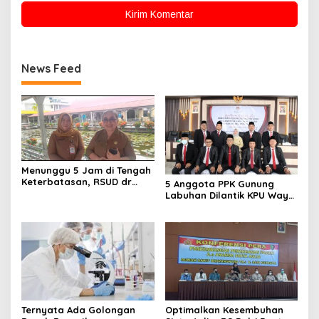
News Feed
Menunggu 5 Jam di Tengah
Keterbatasan, RSUD dr
5 Anggota PPK Gunung
Agoesdjam Ingin Sulap
Labuhan Dilantik KPU Way
Kolam Jadi Ruang Harapan
Kanan
Keluarga Pasien Cuci Darah
Ternyata Ada Golongan
Optimalkan Kesembuhan