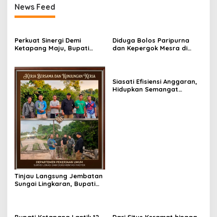
News Feed
Perkuat Sinergi Demi
Diduga Bolos Paripurna
Ketapang Maju, Bupati
dan Kepergok Mesra di
Alexander Wilyo Sambut
Bali, Oknum Anggota DPRD
Hangat Kunjungan Kerja
Ketapang Diterpa Isu
Kapolda Kalbar
Selingkuh
Siasati Efisiensi Anggaran,
Hidupkan Semangat
Bececat dan Gotong
Royong Jalan Pelang–
Kepuluk
Tinjau Langsung Jembatan
Sungai Lingkaran, Bupati
Komitmen Prioritaskan
Keselamatan Warga Ulak
Medang
Bupati Ketapang Lantik 12
Dari Situs Keramat hingga