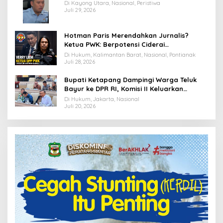
Terancam Dimutasi ke Papua
Di Kayong Utara, Nasional, Peristiwa
Juli 29, 2026
Hotman Paris Merendahkan Jurnalis?
Ketua PWK: Berpotensi Ciderai
Penghormatan
Di Hukum, Kalimantan Barat, Nasional, Pontianak
Juli 28, 2026
Bupati Ketapang Dampingi Warga Teluk
Bayur ke DPR RI, Komisi II Keluarkan
Rekomendasi Tegas Soal Konflik Lahan PT
Di Hukum, Jakarta, Nasional
PTS
Juli 20, 2026