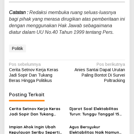
Catatan :
Redaksi membuka ruang seluas-luasnya
bagi pihak yang merasa dirugikan atas pemberitaan ini
dengan menggunakan Hak Jawab sebagaimana
diatur dalam UU No.40 Tahun 1999 tentang Pers.
Politik
N
Pos sebelumnya
Pos berikutnya
Cerita Setnov Kerja Keras
Anies Santai Dapat Urutan
a
Jadi Sopir Dan Tukang
Paling Bontot Di Survei
v
Beras Hingga Politikus
Poltracking
i
Posting Terkait
g
a
Cerita Setnov Kerja Keras
Djarot Soal Elektabilitas
s
Jadi Sopir Dan Tukang
Turun: Tunggu Tanggal 15
Beras Hingga Politikus
Februari
i
Impian Ahok Ingin Ubah
Agus Bersyukur
p
Kepulauan Seribu Seperti
Elektabilitas Naik Namun