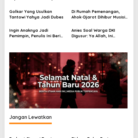
Maldives
Tak Mau Lengah
o
Golkar Yang Usulkan
Di Rumah Pemenangan,
s
Tantowi Yahya Jadi Dubes
Ahok-Djarot Dihibur Musisi
Jazz Nasional
Ingin Anaknya Jadi
Anies Soal Warga DKI
Pemimpin, Penulis Ini Beri
Digusur: Ya Allah, Ini
Ahok Buku Braile
Manusia Bukan Barang
Jangan Lewatkan