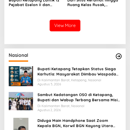
Pejabat Eselon II dan
Ruang Kelas Rusak,
Jajaran RSUD Baru, ini
Alexander Wilyo Serap
Pesannya
Aspirasi Warga Perbatasan
View More
Nasional
Bupati Ketapang Tetapkan Status Siaga
Karhutla: Masyarakat Diimbau Waspada
Cuaca Ekstrem
Di Kalimantan Barat, Ketapang, Nasional
Agustus 5, 2026
Sambut Kedatangan OSO di Ketapang,
Bupati dan Wabup Terbang Bersama Misi
Keberkahan MTQ XXXIV di Kayong Utara
Di Kalimantan Barat, Nasional
Agustus 2, 2026
Diduga Main Handphone Saat Zoom
Kepala BGN, Korwil BGN Kayong Utara