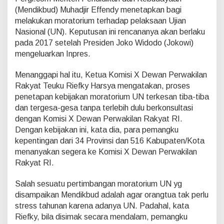
P
(Mendikbud) Muhadjir Effendy menetapkan bagi
R
melakukan moratorium terhadap pelaksaan Ujian
S
e
Nasional (UN). Keputusan ini rencananya akan berlaku
b
pada 2017 setelah Presiden Joko Widodo (Jokowi)
u
mengeluarkan Inpres.
t
S
Menanggapi hal itu, Ketua Komisi X Dewan Perwakilan
e
j
Rakyat Teuku Riefky Harsya mengatakan, proses
a
penetapan kebijakan moratorium UN terkesan tiba-tiba
k
dan tergesa-gesa tanpa terlebih dulu berkonsultasi
D
dengan Komisi X Dewan Perwakilan Rakyat RI.
i
l
Dengan kebijakan ini, kata dia, para pemangku
a
kepentingan dari 34 Provinsi dan 516 Kabupaten/Kota
n
menanyakan segera ke Komisi X Dewan Perwakilan
t
Rakyat RI.
i
k
M
Salah sesuatu pertimbangan moratorium UN yg
e
disampaikan Mendikbud adalah agar orangtua tak perlu
n
stress tahunan karena adanya UN. Padahal, kata
d
Riefky, bila disimak secara mendalam, pemangku
i