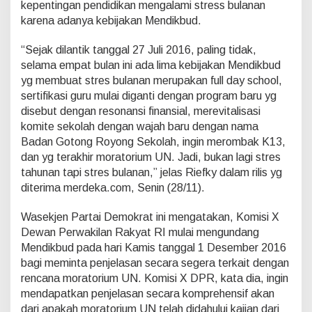
kepentingan pendidikan mengalami stress bulanan
k
b
karena adanya kebijakan Mendikbud.
u
d
“Sejak dilantik tanggal 27 Juli 2016, paling tidak,
B
selama empat bulan ini ada lima kebijakan Mendikbud
i
yg membuat stres bulanan merupakan full day school,
k
i
sertifikasi guru mulai diganti dengan program baru yg
n
disebut dengan resonansi finansial, merevitalisasi
S
komite sekolah dengan wajah baru dengan nama
t
Badan Gotong Royong Sekolah, ingin merombak K13,
r
e
dan yg terakhir moratorium UN. Jadi, bukan lagi stres
s
tahunan tapi stres bulanan,” jelas Riefky dalam rilis yg
diterima merdeka.com, Senin (28/11).
Wasekjen Partai Demokrat ini mengatakan, Komisi X
Dewan Perwakilan Rakyat RI mulai mengundang
Mendikbud pada hari Kamis tanggal 1 Desember 2016
bagi meminta penjelasan secara segera terkait dengan
rencana moratorium UN. Komisi X DPR, kata dia, ingin
mendapatkan penjelasan secara komprehensif akan
dari apakah moratorium UN telah didahului kajian dari