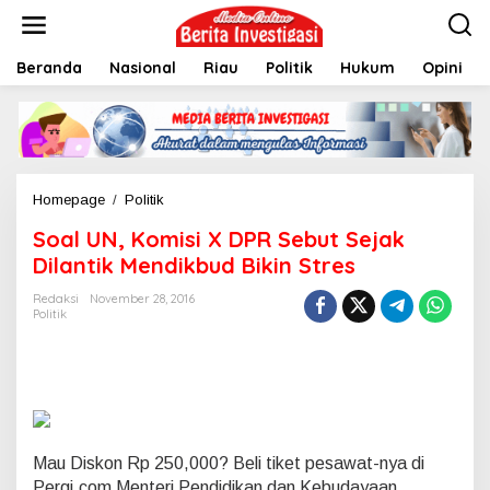
L
e
w
Beranda
Nasional
Riau
Politik
Hukum
Opini
a
t
i
k
e
k
o
Homepage
/
Politik
S
n
o
t
Soal UN, Komisi X DPR Sebut Sejak
a
e
l
Dilantik Mendikbud Bikin Stres
n
U
N
Redaksi
November 28, 2016
Politik
,
K
o
m
i
s
i
X
Mau Diskon Rp 250,000? Beli tiket pesawat-nya di
D
Pergi.com
Menteri Pendidikan dan Kebudayaan