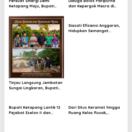
Perkuat Sinergi Demi
Diduga Bolos Paripurna
Ketapang Maju, Bupati
dan Kepergok Mesra di
Alexander Wilyo Sambut
Bali, Oknum Anggota DPRD
Hangat Kunjungan Kerja
Ketapang Diterpa Isu
Kapolda Kalbar
Selingkuh
Siasati Efisiensi Anggaran,
Hidupkan Semangat
Bececat dan Gotong
Royong Jalan Pelang–
Kepuluk
Tinjau Langsung Jembatan
Sungai Lingkaran, Bupati
Komitmen Prioritaskan
Keselamatan Warga Ulak
Medang
Bupati Ketapang Lantik 12
Dari Situs Keramat hingga
Pejabat Eselon II dan
Ruang Kelas Rusak,
Jajaran RSUD Baru, ini
Alexander Wilyo Serap
Pesannya
Aspirasi Warga Perbatasan