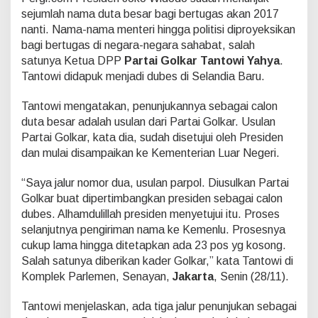
a
sejumlah nama duta besar bagi bertugas akan 2017
n
nanti. Nama-nama menteri hingga politisi diproyeksikan
T
a
bagi bertugas di negara-negara sahabat, salah
n
satunya Ketua DPP
Partai Golkar
Tantowi Yahya
.
t
Tantowi didapuk menjadi dubes di Selandia Baru.
o
w
Tantowi mengatakan, penunjukannya sebagai calon
i
Y
duta besar adalah usulan dari Partai Golkar. Usulan
a
Partai Golkar, kata dia, sudah disetujui oleh Presiden
h
dan mulai disampaikan ke Kementerian Luar Negeri.
y
a
“Saya jalur nomor dua, usulan parpol. Diusulkan Partai
J
a
Golkar buat dipertimbangkan presiden sebagai calon
d
dubes. Alhamdulillah presiden menyetujui itu. Proses
i
selanjutnya pengiriman nama ke Kemenlu. Prosesnya
D
cukup lama hingga ditetapkan ada 23 pos yg kosong.
u
b
Salah satunya diberikan kader Golkar,” kata Tantowi di
e
Komplek Parlemen, Senayan,
Jakarta
, Senin (28/11).
s
Tantowi menjelaskan, ada tiga jalur penunjukan sebagai