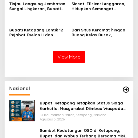
Tinjau Langsung Jembatan
Siasati Efisiensi Anggaran,
Sungai Lingkaran, Bupati
Hidupkan Semangat
Komitmen Prioritaskan
Bececat dan Gotong
Keselamatan Warga Ulak
Royong Jalan Pelang–
Medang
Kepuluk
Bupati Ketapang Lantik 12
Dari Situs Keramat hingga
Pejabat Eselon II dan
Ruang Kelas Rusak,
Jajaran RSUD Baru, ini
Alexander Wilyo Serap
Pesannya
Aspirasi Warga Perbatasan
View More
Nasional
Bupati Ketapang Tetapkan Status Siaga
Karhutla: Masyarakat Diimbau Waspada
Cuaca Ekstrem
Di Kalimantan Barat, Ketapang, Nasional
Agustus 5, 2026
Sambut Kedatangan OSO di Ketapang,
Bupati dan Wabup Terbang Bersama Misi