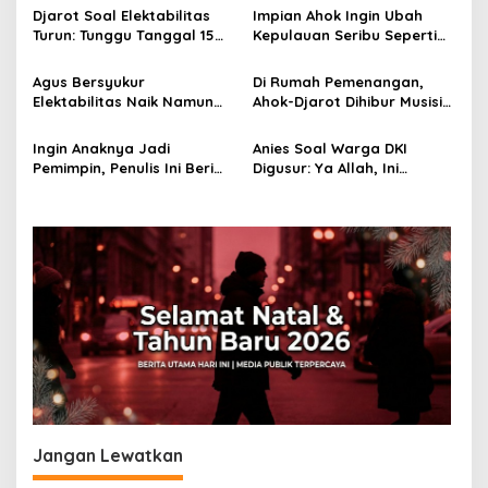
i
Djarot Soal Elektabilitas
Impian Ahok Ingin Ubah
p
Turun: Tunggu Tanggal 15
Kepulauan Seribu Seperti
Februari
Maldives
o
Agus Bersyukur
Di Rumah Pemenangan,
s
Elektabilitas Naik Namun
Ahok-Djarot Dihibur Musisi
Tak Mau Lengah
Jazz Nasional
Ingin Anaknya Jadi
Anies Soal Warga DKI
Pemimpin, Penulis Ini Beri
Digusur: Ya Allah, Ini
Ahok Buku Braile
Manusia Bukan Barang
Jangan Lewatkan